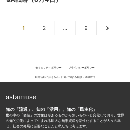
1
2
…
9
セキュリティポリシー
プライバシーポリシー
研究活動における不正行為に関する相談・通報窓口
知の「流通」、知の「活用」、知の「民主化」
世の中の「価値」の対象は形あるものから無いものへと変化しており、世界
の知的労働によって生まれる膨大な無形資産を活性化することが人々の幸
せ、社会の発展に必要なことだと私たちは考えます。