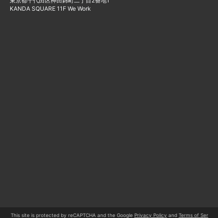
東京都千代田区神田錦町二丁目2番地1
KANDA SQUARE 11F We Work
This site is protected by reCAPTCHA and the Google
Privacy Policy
and
Terms of Ser