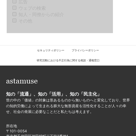
広告
ウェブの検索
知人・同僚からの紹介
その他
セキュリティポリシー
プライバシーポリシー
研究活動における不正行為に関する相談・通報窓口
知の「流通」、知の「活用」、知の「民主化」
世の中の「価値」の対象は形あるものから無いものへと変化しており、世界
の知的労働によって生まれる膨大な無形資産を活性化することが人々の幸
せ、社会の発展に必要なことだと私たちは考えます。
所在地
〒101-0054