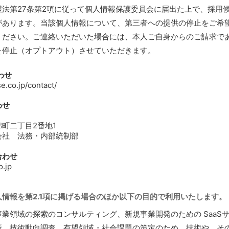
護法第27条第2項に従って個人情報保護委員会に届出た上で、採用
があります。当該個人情報について、第三者への提供の停止をご希
ください。ご連絡いただいた場合には、本人ご自身からのご請求で
を停止（オプトアウト）させていただきます。
わせ
e.co.jp/contact/
わせ
町二丁目2番地1
会社 法務・内部統制部
合わせ
.jp
情報を第2.1項に掲げる場合のほか以下の目的で利用いたします。
業領域の探索のコンサルティング、新規事業開発のための SaaS
析、技術動向調査、有望領域・社会課題の策定のため、技術や、そ