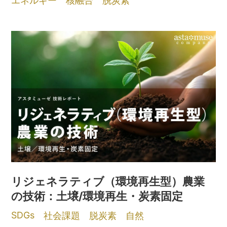
エネルギー
核融合
脱炭素
リジェネラティブ（環境再生型）農業
の技術：土壌/環境再生・炭素固定
SDGs
社会課題
脱炭素
自然