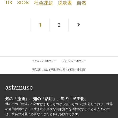
DX
SDGs
社会課題
脱炭素
自然
1
2
セキュリティポリシー
プライバシーポリシー
研究活動における不正行為に関する相談・通報窓口
知の「流通」、知の「活用」、知の「民主化」
世の中の「価値」の対象は形あるものから無いものへと変化しており、世界
の知的労働によって生まれる膨大な無形資産を活性化することが人々の幸
せ、社会の発展に必要なことだと私たちは考えます。