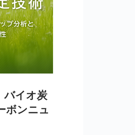
：バイオ炭
ーボンニュ