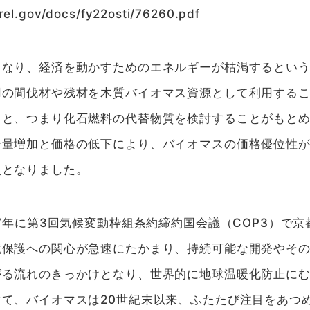
rel.gov/docs/fy22osti/76260.pdf
となり、経済を動かすためのエネルギーが枯渇するとい
用の間伐材や残材を木質バイオマス資源として利用する
こと、つまり化石燃料の代替物質を検討することがもと
給量増加と価格の低下により、バイオマスの価格優位性
火となりました。
97年に第3回気候変動枠組条約締約国会議（COP3）で
保護への関心が急速にたかまり、持続可能な開発やその
がる流れのきっかけとなり、世界的に地球温暖化防止に
て、バイオマスは20世紀末以来、ふたたび注目をあつ