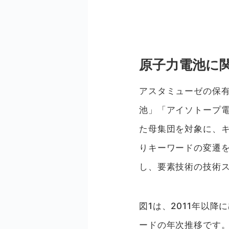
原子力電池に
アスタミューゼの保
池」「アイソトープ電
た母集団を対象に、
りキーワードの変遷
し、要素技術の技術
図1は、2011年以
ードの年次推移です