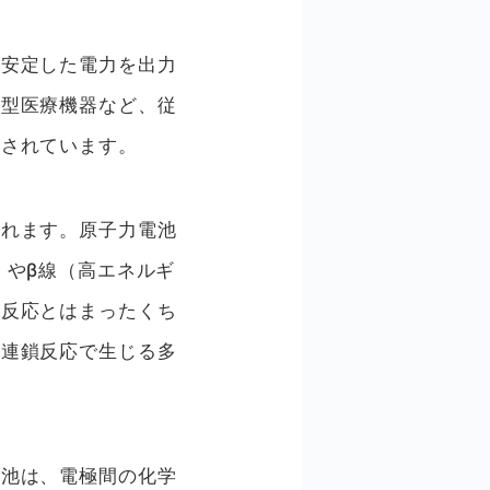
に安定した電力を出力
込型医療機器など、従
待されています。
されます。原子力電池
）やβ線（高エネルギ
鎖反応とはまったくち
裂連鎖反応で生じる多
電池は、電極間の化学