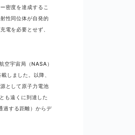
ギー密度を達成するこ
放射性同位体が自発的
、充電を必要とせず、
。
航空宇宙局（NASA）
に搭載しました。以降、
電源として原子力電池
っとも遠くに到達した
に通過する距離）からデ