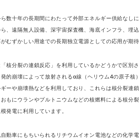
から数十年の長期間にわたって外部エネルギー供給なし
から、遠隔無人設備、深宇宙探査機、海底インフラ、埋
応がむずかしい用途での長期独立電源としての応用が期
は「核分裂の連鎖反応」を利用しているかどうかで区別
発的崩壊によって放射されるα線（ヘリウム4の原子核
ルギーや崩壊熱などを利用しており、これらは核分裂連
、おもにウランやプルトニウムなどの核燃料による核分
規模発電に利用しています。
気自動車にもちいられるリチウムイオン電池などの化学