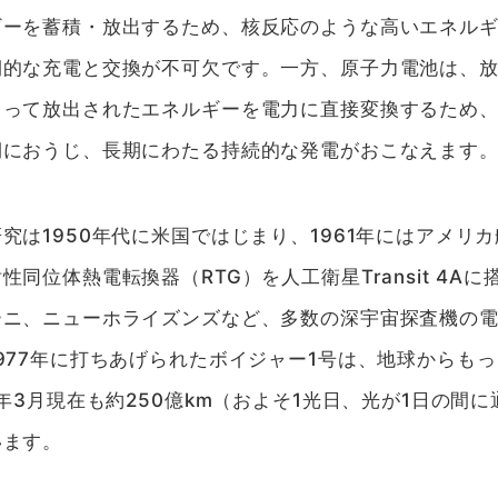
ギーを蓄積・放出するため、核反応のような高いエネル
期的な充電と交換が不可欠です。一方、原子力電池は、
よって放出されたエネルギーを電力に直接変換するため
期におうじ、長期にわたる持続的な発電がおこなえます
究は1950年代に米国ではじまり、1961年にはアメリカ
同位体熱電転換器（RTG）を人工衛星Transit 4A
ーニ、ニューホライズンズなど、多数の深宇宙探査機の
977年に打ちあげられたボイジャー1号は、地球からも
6年3月現在も約250億km（およそ1光日、光が1日の間
います。