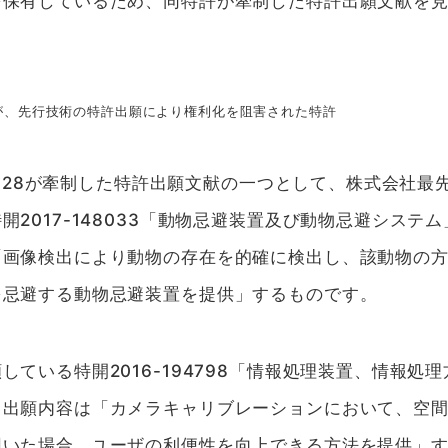
を保有しているため、同特許が牽制した特許出願文献を
が、先行技術の特許出願により権利化を阻害された特許
211628が牽制した特許出願文献の一つとして、株式会社
開2017-148033「動物忌避装置及び動物忌避システ
「画像検出により動物の存在を的確に検出し、該動物の
を忌避する動物忌避装置を提供」するものです。
している特開2016-194798「情報処理装置、情報処
。出願内容は「カメラキャリブレーションにおいて、空
用いた場合、ユーザの利便性を向上できる方法を提供」