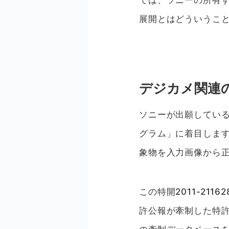
では、ソニーの所有
展開とはどういうこ
デジカメ関連
ソニーが出願している
グラム」に着目しま
象物を入力画像から
この特開2011-2116
許公報が牽制した特