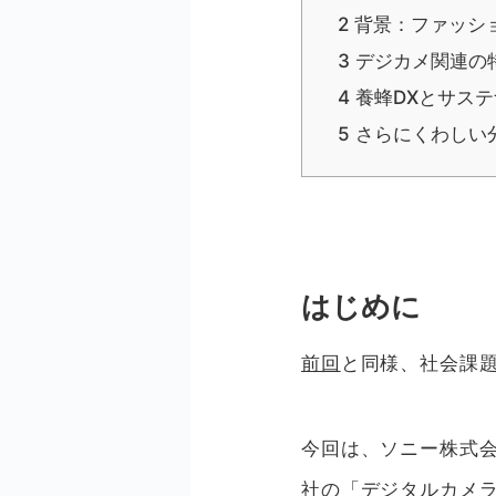
2
背景：ファッシ
3
デジカメ関連の
4
養蜂DXとサス
5
さらにくわしい
はじめに
前回
と同様、社会課
今回は、ソニー株式
社の「デジタルカメ