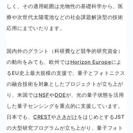
しく、その適用範囲は光物性の基礎科学から、医
療や次世代太陽電池などの社会課題解決型の技術
応用にまでいたります。
国内外のグラント（科研費など競争的研究資金）
の動向をみても、欧州では
Horizon Europe
によ
るEU史上最大規模の支援で、量子とフォトニクス
の融合技術を対象としたプロジェクトが立ち上が
り、米国では
NSF
や
DOE
が、光の量子状態を活用
した量子センシングを重点的に支援しています。
日本でも、
CREST
や
さきがけ
をはじめとするJST
の大型研究プログラムが立ち上がり、量子フォト