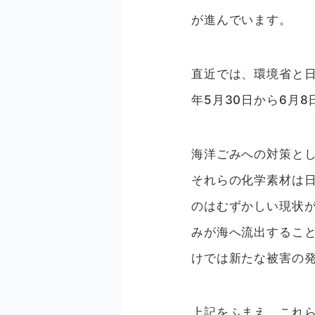
が進んでいます。
直近では、環境省と
年5月30日から6月
海洋ごみへの対策と
それらの化学素材は
のはむずかしい現状
みが海へ流出するこ
けでは新たな被害の
上記をふまえ、これ