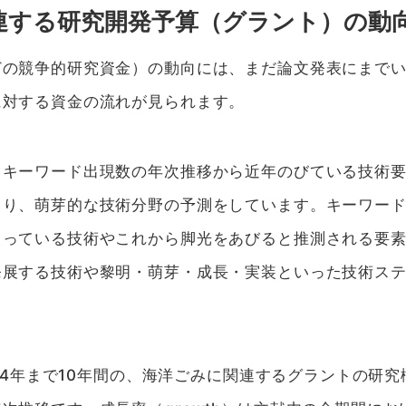
連する研究開発予算（グラント）の動
どの競争的研究資金）の動向には、まだ論文発表にまで
に対する資金の流れが見られます。
、キーワード出現数の年次推移から近年のびている技術
より、萌芽的な技術分野の予測をしています。キーワー
さっている技術やこれから脚光をあびると推測される要
発展する技術や黎明・萌芽・成長・実装といった技術ス
2024年まで10年間の、海洋ごみに関連するグラントの研