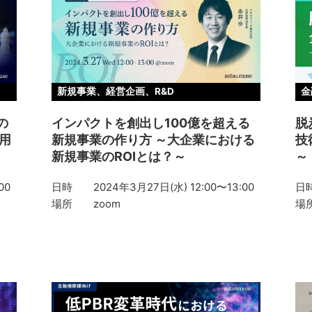
新規事業、経営企画、R&D
金
の
インパクトを創出し100億を超える
脱
用
新規事業の作り方 ～大企業における
技
新規事業のROIとは？～
～
00
日時
2024年3月27日(水) 12:00〜13:00
日
場所
zoom
場