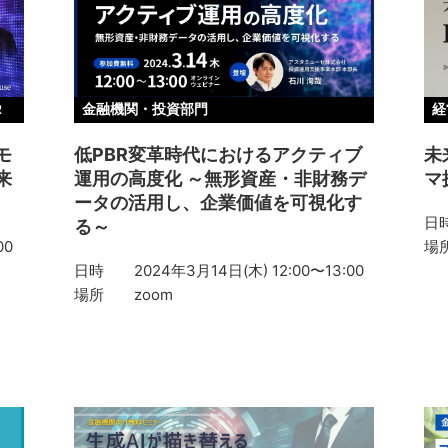
R
金融機関・投資部門
経
モ
低PBR変革時代におけるアクティブ
未
来
運用の高度化 ～無形資産・非財務デ
マ
ータの活用し、企業価値を可視化す
日
る～
00
場
日時
2024年3月14日(木) 12:00〜13:00
場所
zoom