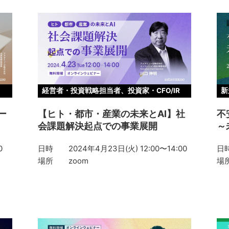
経営者・投資戦略担当者、投資家・CFO/IR
新
ー
【ヒト・都市・産業の未来とAI】社
不
会課題解決起点での事業展開
～
0
日時
2024年4月23日(火) 12:00〜14:00
日
場所
zoom
場