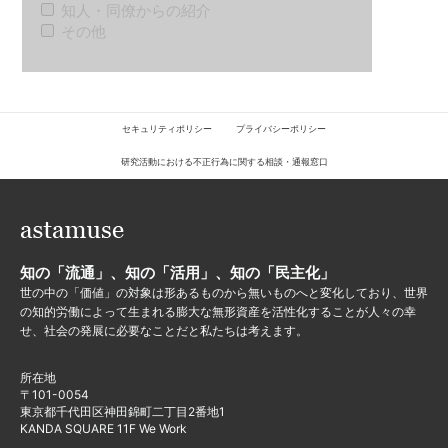
知人・同僚からの紹介
その他
セキュリティポリシー
プライバシーポリシー
研究活動における不正行為に関する相談・通報窓口
知の「流通」、知の「活用」、知の「民主化」
世の中の「価値」の対象は形あるものから無いものへと変化しており、世界
の知的労働によって生まれる膨大な無形資産を活性化することが人々の幸
せ、社会の発展に必要なことだと私たちは考えます。
所在地
〒101-0054
東京都千代田区神田錦町二丁目2番地1
KANDA SQUARE 11F We Work