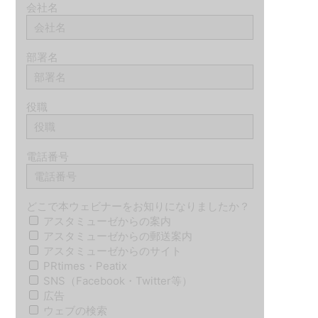
会社名
部署名
役職
電話番号
どこで本ウェビナーをお知りになりましたか？
アスタミューゼからの案内
アスタミューゼからの郵送案内
アスタミューゼからのサイト
PRtimes・Peatix
SNS（Facebook・Twitter等）
広告
ウェブの検索