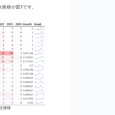
次推移が図1です。
次推移