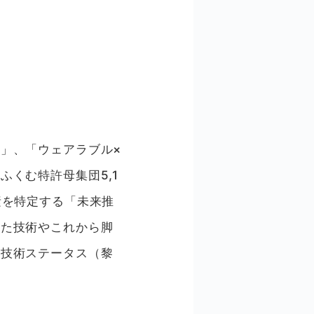
」、「ウェアラブル×
くむ特許母集団5,1
素を特定する「未来推
った技術やこれから脚
る技術ステータス（黎