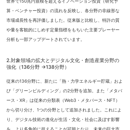
世界で150兆円規模を超えるイノベーション投資（研究予
算・ベンチャー投資）の流れを反映し、各分野の非線形な
市場成長性を再評価しました。従来版と比較し、特許の質
や量を客観的にしめす定量指標をもちいた主要プレーヤー
分析も一部アップデートされています。
2.対象領域の拡大とデジタル文化・創造産業分野の
強化（136分野 →138分野）
従来の136分野に、新たに「熱・力学エネルギー貯蔵」およ
び「グリーンビルディング」の2分野を追加。また「メタバ
ース・XR」は従来の分類表（Web3・メタバース・NFT）
から切り分け、1つの分野として追加されました。これによ
り、デジタル技術の進化が生活・文化・社会に及ぼす影響
を、より多角的に捉えることが可能となり、未来の巨大市