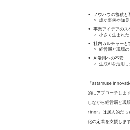
ノウハウの蓄積と
成功事例や知見
事業アイデアのス
小さく生まれた
社内カルチャーと
経営層と現場の
AI活用への不安
生成AIを活用
「astamuse In
的にアプローチしま
しながら経営層と現場の
rtner」は属人的
化の定着を支援しま