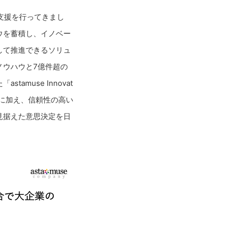
D支援を行ってきまし
ウを蓄積し、イノベー
して推進できるソリュ
ノウハウと7億件超の
muse Innovat
略に加え、信頼性の高い
見据えた意思決定を日