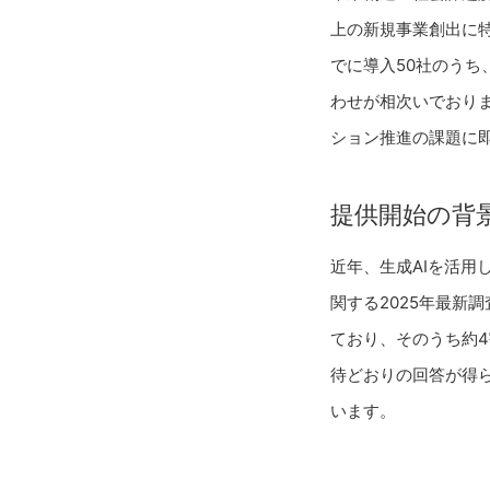
上の新規事業創出に特化し
でに導入50社のうち
わせが相次いでおり
ション推進の課題に
提供開始の背
近年、生成AIを活用
関する2025年最新
ており、そのうち約
待どおりの回答が得
います。