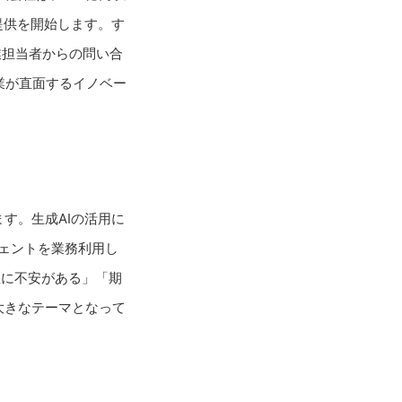
」の提供を開始します。す
業担当者からの問い合
業が直面するイノベー
す。生成AIの活用に
ジェントを業務利用し
性に不安がある」「期
大きなテーマとなって