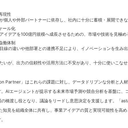
再現性
が個人や外部パートナーに依存し、社内に十分に蓄積・展開できな
ケール化
アイデアを100億円規模へ成長させるための、市場や技術を見極め
協働体制
目線の違いや他部署との連携不足により、イノベーションを生み出
したいが、出力の信頼性や活用方法に不安があり、十分に使いこな
novation Partner」はこれらの課題に対し、データドリブンな分析
す。AIエージェントが提示する未来市場予測や競合分析を基盤に、
橋渡し役となり、議論をリードし意思決定を支援します。「astamuse I
だった知見を組織全体に共有し、事業アイデアの質と実現可能性を高
す。