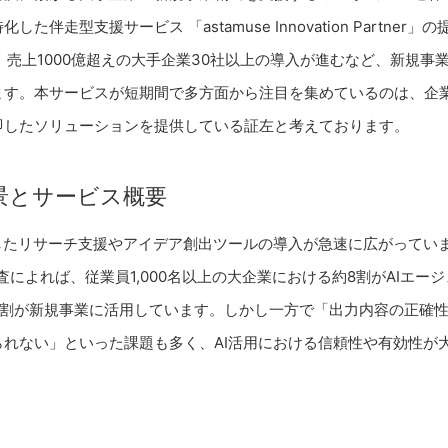
た伴走型支援サービス 「astamuse Innovation Partner
、売上1000億超えの大手企業30社以上の導入が進むなど、新規事
ます。本サービスが短期間で多方面から注目を集めているのは、企
即したソリューションを提供している証左と考えております。
景とサービス概要
したリサーチ支援やアイデア創出ツールの導入が急速に広がっていま
調査によれば、従業員1,000名以上の大企業における約8割がAIエー
4割が新規事業に活用しています。しかし一方で「出力内容の正確
られない」といった課題も多く、AI活用における信頼性や有効性が