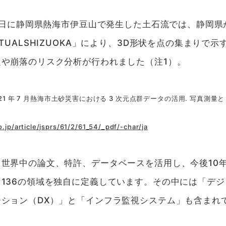
月3日に静岡県熱海市伊豆山で発生した土石流では、静岡
TUALSHIZUOKA」により、3D形状を点の集まりで
や崩落のリスク分析が行われました（注1）。
 2021 年 7 月熱海市土砂災害における 3 次元点群データの活用. 写真測量と
.jp/article/jsprs/61/2/61_54/_pdf/-char/ja
世界中の論文、特許、データベースを活用し、今後10年
136の領域を独自に定義しています。その中には「デ
ション（DX）」と「インフラ監視システム」も含まれ