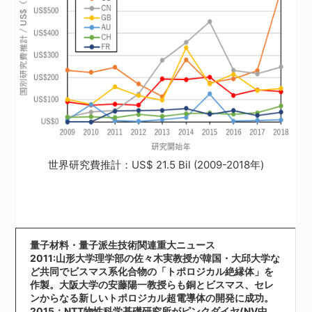
世界研究費推計：US$ 21.5 Bil (2009-2018年)
量子材料・量子派生技術関連重大ニュース
2011:山形大学理学部の佐々木実教授が韓国・大邱大学な
ど共同でビスマス系化合物の「トポロジカル絶縁体」を
作製。大阪大学の安藤陽一教授らも銅とビスマス、セレ
ンからなる新しいトポロジカル超電導体の開発に成功。
2015：NTT物性科学基礎研究所がピンクダイヤ(NV中