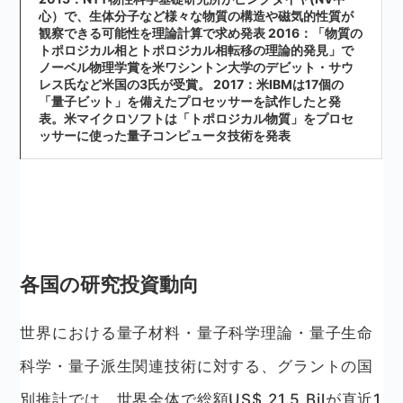
心）で、生体分子など様々な物質の構造や磁気的性質が
観察できる可能性を理論計算で求め発表 2016：「物質の
トポロジカル相とトポロジカル相転移の理論的発見」で
ノーベル物理学賞を米ワシントン大学のデビット・サウ
レス氏など米国の3氏が受賞。 2017：米IBMは17個の
「量子ビット」を備えたプロセッサーを試作したと発
表。米マイクロソフトは「トポロジカル物質」をプロセ
ッサーに使った量子コンピュータ技術を発表
各国の研究投資動向
世界における量子材料・量子科学理論・量子生命
科学・量子派生関連技術に対する、グラントの国
別推計では、世界全体で総額US$ 21.5 Bilが直近1