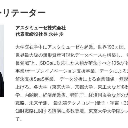
シリテーター
アスタミューゼ株式会社
代表取締役社長 永井 歩
大学院在学中にアスタミューゼを起業。世界193ヵ国、
世界最大級の無形資産可視化データベースを構築し、 独
長領域”と、SDGsに対応した人類が解決すべき105の”
事業/オープンイノベーション支援事業、データによる
解決支援SaaS事業、 データ分析による企業価値・無
上げる。各大学（東京大学、京都大学、東工大など多数
学、内閣府、経済産業省、特許庁、経済同友会などの
戦略、未来予測、 最先端テクノロジー(量子・宇宙・3D
知財戦略に関する講演に多数登壇。東京大学大学院シ
了。