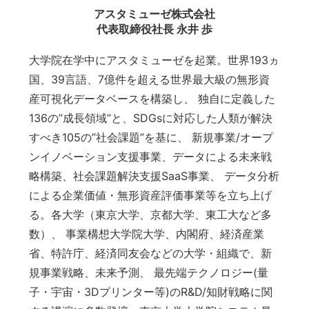
アスタミューゼ株式会社
代表取締役社長 永井 歩
大学院在学中にアスタミューゼを起業。世界193ヵ
国、39言語、7億件を超える世界最大級の無形資
産可視化データベースを構築し、 独自に定義した
136の”成長領域”と、SDGsに対応した人類が解決
すべき105の”社会課題”を基に、 新規事業/オープ
ンイノベーション支援事業、データによる未来戦
略構築、社会課題解決支援SaaS事業、 データ分析
による企業価値・無形資産評価事業等を立ち上げ
る。各大学（東京大学、京都大学、東工大など多
数）、 事業構想大学院大学、内閣府、経済産業
省、特許庁、経済同友会などの大学・組織で、新
規事業戦略、未来予測、 最先端テクノロジー(量
子・宇宙・3Dプリンター等)のR&D/知財戦略に関