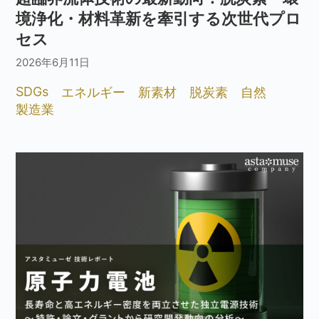
境浄化・材料革新を牽引する次世代プロ
セス
2026年6月11日
SDGs
エネルギー
新素材
脱炭素
自然
製造業