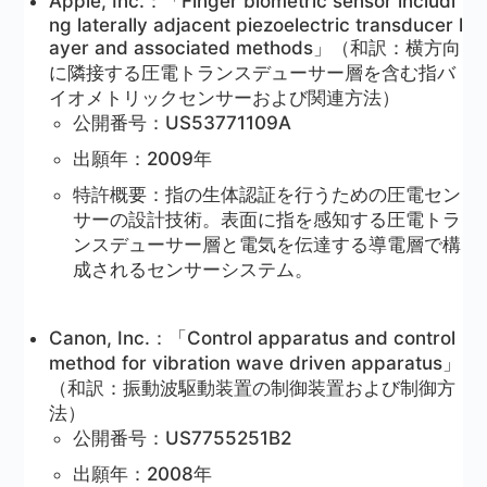
Apple, Inc.：「Finger biometric sensor includi
ng laterally adjacent piezoelectric transducer l
ayer and associated methods」（和訳：横方向
に隣接する圧電トランスデューサー層を含む指バ
イオメトリックセンサーおよび関連方法）
公開番号：US53771109A
出願年：2009年
特許概要：指の生体認証を行うための圧電セン
サーの設計技術。表面に指を感知する圧電トラ
ンスデューサー層と電気を伝達する導電層で構
成されるセンサーシステム。
Canon, Inc.：「Control apparatus and control
method for vibration wave driven apparatus」
（和訳：振動波駆動装置の制御装置および制御方
法）
公開番号：US7755251B2
出願年：2008年