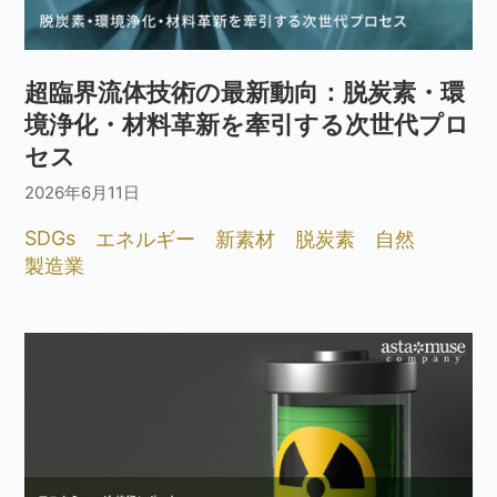
超臨界流体技術の最新動向：脱炭素・環
境浄化・材料革新を牽引する次世代プロ
セス
2026年6月11日
SDGs
エネルギー
新素材
脱炭素
自然
製造業