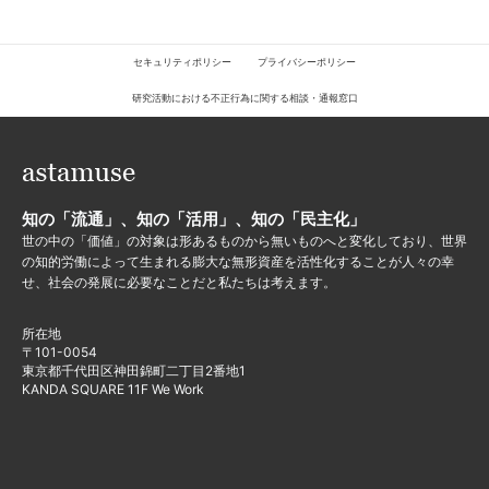
セキュリティポリシー
プライバシーポリシー
研究活動における不正行為に関する相談・通報窓口
知の「流通」、知の「活用」、知の「民主化」
世の中の「価値」の対象は形あるものから無いものへと変化しており、世界
の知的労働によって生まれる膨大な無形資産を活性化することが人々の幸
せ、社会の発展に必要なことだと私たちは考えます。
所在地
〒101-0054
東京都千代田区神田錦町二丁目2番地1
KANDA SQUARE 11F We Work