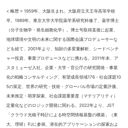
< 略歴 > 1959年、大阪生まれ。大阪府立天王寺高等学校
卒。1989年、東京大学大学院薬学系研究科修了、薬学博士
（分子生物学・発生細胞化学）。博士号取得直後に起業、
地球環境や文明の未来に関する国際会議プロデューサーな
どを経て、2001年より、知財の多変量解析、シードベンチ
ャー投資、事業プロデュースなどに携わる。2011年末、ア
スタミューゼ入社。企業・大学・官公庁の研究開発・事業
化の戦略コンサルティング、有望成長領域176・社会課題10
5の策定、世界の研究・技術・グローバル市場の定量評価、
未来推定・萌芽探索、社会課題重要度（マテリアリティ）
定量化などのロジック開発に関わる。2022年より、JST
「クラウド光格子時計による時空間情報基盤の構築」（東
大、理研）PJに参画、潜在的アプリケーションの探索およ