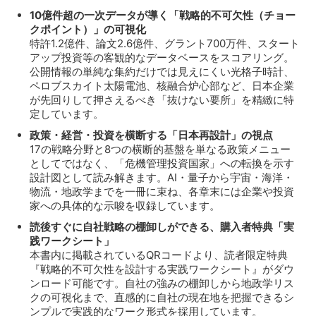
10億件超の一次データが導く「戦略的不可欠性（チョー
クポイント）」の可視化
特許1.2億件、論文2.6億件、グラント700万件、スタート
アップ投資等の客観的なデータベースをスコアリング。
公開情報の単純な集約だけでは見えにくい光格子時計、
ペロブスカイト太陽電池、核融合炉心部など、日本企業
が先回りして押さえるべき「抜けない要所」を精緻に特
定しています。
政策・経営・投資を横断する「日本再設計」の視点
17の戦略分野と8つの横断的基盤を単なる政策メニュー
としてではなく、「危機管理投資国家」への転換を示す
設計図として読み解きます。AI・量子から宇宙・海洋・
物流・地政学までを一冊に束ね、各章末には企業や投資
家への具体的な示唆を収録しています。
読後すぐに自社戦略の棚卸しができる、購入者特典「実
践ワークシート」
本書内に掲載されているQRコードより、読者限定特典
『戦略的不可欠性を設計する実践ワークシート』がダウ
ンロード可能です。自社の強みの棚卸しから地政学リス
クの可視化まで、直感的に自社の現在地を把握できるシ
ンプルで実践的なワーク形式を採用しています。