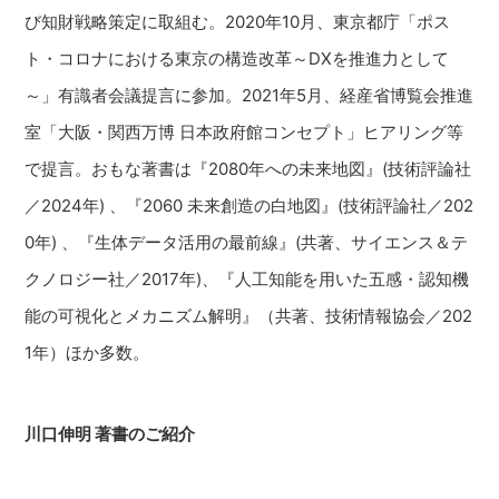
び知財戦略策定に取組む。2020年10月、東京都庁「ポス
ト・コロナにおける東京の構造改革～DXを推進力として
～」有識者会議提言に参加。2021年5月、経産省博覧会推進
室「大阪・関西万博 日本政府館コンセプト」ヒアリング等
で提言。おもな著書は『2080年への未来地図』(技術評論社
／2024年) 、『2060 未来創造の白地図』(技術評論社／202
0年) 、『生体データ活用の最前線』(共著、サイエンス＆テ
クノロジー社／2017年)、『人工知能を用いた五感・認知機
能の可視化とメカニズム解明』（共著、技術情報協会／202
1年）ほか多数。
川口伸明 著書のご紹介