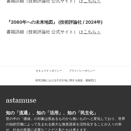
書籍詳細（技術評論社 公式サイト） は
こちら＞
『2080年への未来地図』 (技術評論社 / 2024年)
書籍詳細（技術評論社 公式サイト） は
こちら＞
セキュリティポリシー
プライバシーポリシー
研究活動における不正行為に関する相談・通報窓口
知の「流通」、知の「活用」、知の「民主化」
世の中の「価値」の対象は形あるものから無いものへと変化しており、世界
の知的労働によって生まれる膨大な無形資産を活性化することが人々の幸
せ、社会の発展に必要なことだと私たちは考えます。