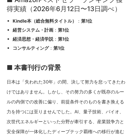
得実績（2026年6月12日〜13日調べ）
Kindle本（総合無料タイトル）
：
第1位
経営システム・計画
：
第1位
経済思想・経済学説
：
第1位
コンサルティング
：
第1位
■
本書刊行の背景
日本は「失われた30年」の間、決して努力を怠ってきたわ
けではありません。しかし、その努力の多くが既存のルー
ルの内側での改善に偏り、前提条件そのものを書き換える
力を持つには至りませんでした。AI、量子技術、バイオ、
次世代エネルギーといった分野が牽引する、産業競争力と
安全保障が一体化したディープテック覇権への移行が進む