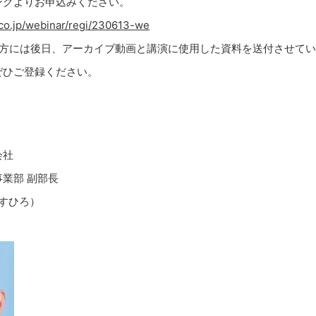
ンクよりお申込みください。
.co.jp/webinar/regi/230613-we
た方には後日、アーカイブ動画と講演に使用した資料を送付させて
ぜひご登録ください。
会社
業部 副部長
やすひろ）