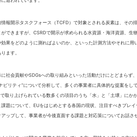
応に追われています。
務情報開示タスクフォース（TCFD）で対象とされる炭素は、その
とができますが、CSRDで開示が求められる水資源・海洋資源、生
や効果をどのように測ればよいのか、といった計測方法やそれに用
あります。
に社会貢献やSDGsへの取り組みといった活動だけにとどまらず
テナビリティ”について分析して、多くの事業者に具体的な提案をし
RDで取り上げられている数多くの項目のうち「水」と「土壌」にか
と課題について、EUをはじめとする各国の現状、注目すべきプレイ
クアップして、事業者が今後直面する課題と対応策についてお話さ