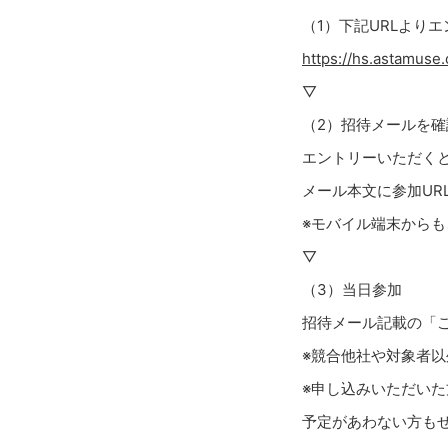
（1）下記URLより
https://hs.astamuse
▽
（2）招待メールを確
エントリーいただく
メール本文に参加UR
※モバイル端末から
▽
（3）当日参加
招待メール記載の「
※競合他社や対象者
※申し込みいただい
予定があわない方も