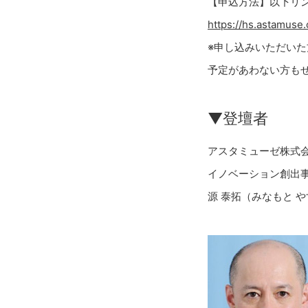
【申込方法】以下リ
https://hs.astamuse
※申し込みいただい
予定があわない方も
▼登壇者
アスタミューゼ株式
イノベーション創出事
源 泰拓（みなもと 