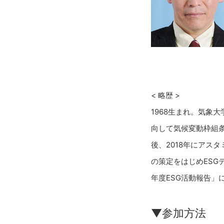
< 略歴 >
1968生まれ。気象
向して気候変動枠組条
後、2018年にアス
の策定をはじめESG
年度ESG活動報告
▼参加方法