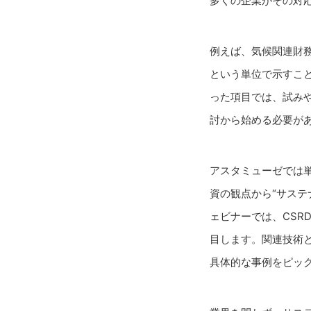
多くの企業がその対
例えば、気候関連財
という単位で示すこ
った項目では、試み
討から始める必要が
アスタミューゼでは単
資の観点から“サス
ェビナーでは、CS
目します。関連技術
具体的な事例をピッ