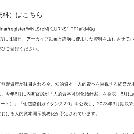
無料）はこちら
binar/register/WN_SrpMjK_URNS1-TP1afkMQg
た方には後日、アーカイブ動画と講演に使用した資料を送付させて
ぜひご登録ください。
て無形資産が注目される今、知的資本・人的資本を重視する経営が
は、今年6月に内閣官房が「人的資本可視化指針案」を発表、8月に
レポート）」「価値協創ガイダンス2.0」を公表し、2023年3月期決
における人的資本開示義務化が予定されています。