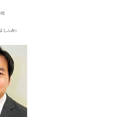
会社
 よしふみ）