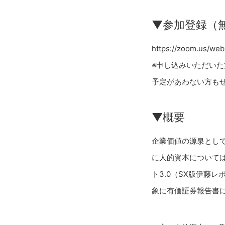
▼参加登録（
h
ttps://zoom.us/we
※申し込みいただい
予定があわない方も
▼概要
企業価値の源泉とし
に人的資本について
ト3.0（SX版伊藤
象に有価証券報告書