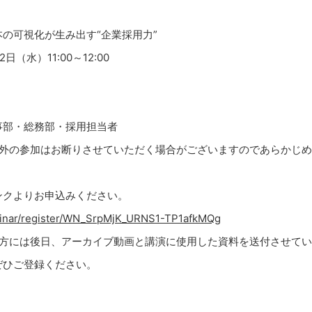
の可視化が生み出す“企業採用力”
日（水）11:00～12:00
事部・総務部・採用担当者
以外の参加はお断りさせていただく場合がございますのであらかじ
ンクよりお申込みください。
binar/register/WN_SrpMjK_URNS1-TP1afkMQg
た方には後日、アーカイブ動画と講演に使用した資料を送付させて
ぜひご登録ください。