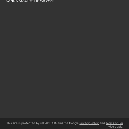
KANDA SQUARE 11F We Work
This site is protected by reCAPTCHA and the Google
Privacy Policy
and
Terms of Ser
vice
apply.