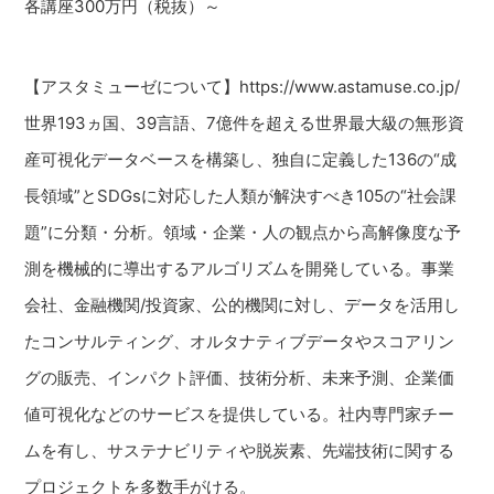
各講座300万円（税抜）～
【アスタミューゼについて】https://www.astamuse.co.jp/
世界193ヵ国、39言語、7億件を超える世界最大級の無形資
産可視化データベースを構築し、独自に定義した136の“成
長領域”とSDGsに対応した人類が解決すべき105の“社会課
題”に分類・分析。領域・企業・人の観点から高解像度な予
測を機械的に導出するアルゴリズムを開発している。事業
会社、金融機関/投資家、公的機関に対し、データを活用し
たコンサルティング、オルタナティブデータやスコアリン
グの販売、インパクト評価、技術分析、未来予測、企業価
値可視化などのサービスを提供している。社内専門家チー
ムを有し、サステナビリティや脱炭素、先端技術に関する
プロジェクトを多数手がける。