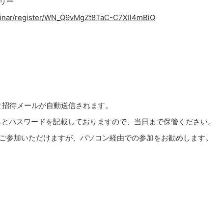
トリー
binar/register/WN_Q9vMgZt8TaC-C7XIl4mBiQ
と招待メールが自動送信されます。
Lとパスワードを記載しておりますので、当日まで保管ください。
もご参加いただけますが、パソコン経由での参加をお勧めします。