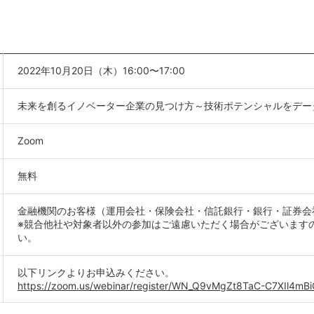
2022年10月20日（木）16:00〜17:00
未来を創るイノベーター企業の見つけ方～技術ポテンシャルをデ
Zoom
無料
金融機関のお客様（運用会社・保険会社・信託銀行・銀行・証券
※競合他社や対象者以外の参加はご遠慮いただく場合がございます
い。
以下リンクよりお申込みください。
https://zoom.us/webinar/register/WN_Q9vMgZt8TaC-C7XIl4mB