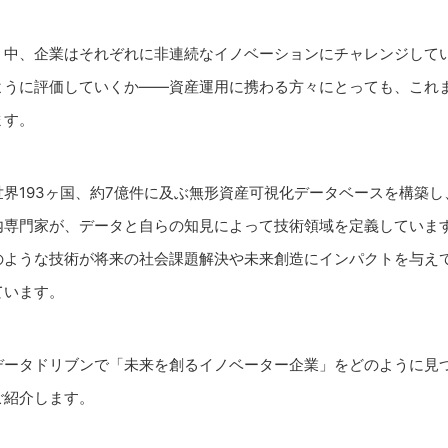
く中、企業はそれぞれに非連続なイノベーションにチャレンジして
ように評価していくか――資産運用に携わる方々にとっても、これ
ます。
界193ヶ国、約7億件に及ぶ無形資産可視化データベースを構築
内専門家が、データと自らの知見によって技術領域を定義していま
のような技術が将来の社会課題解決や未来創造にインパクトを与え
ています。
データドリブンで「未来を創るイノベーター企業」をどのように見
ご紹介します。