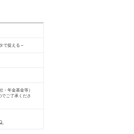
ータで捉える～
会社・年金基金等）
のでご了承くださ
iQ