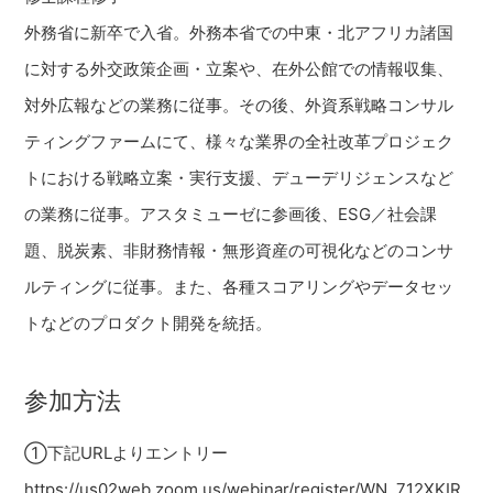
外務省に新卒で入省。外務本省での中東・北アフリカ諸国
に対する外交政策企画・立案や、在外公館での情報収集、
対外広報などの業務に従事。その後、外資系戦略コンサル
ティングファームにて、様々な業界の全社改革プロジェク
トにおける戦略立案・実行支援、デューデリジェンスなど
の業務に従事。アスタミューゼに参画後、ESG／社会課
題、脱炭素、非財務情報・無形資産の可視化などのコンサ
ルティングに従事。また、各種スコアリングやデータセッ
トなどのプロダクト開発を統括。
参加方法
①下記URLよりエントリー
https://us02web.zoom.us/webinar/register/WN_712XKIR