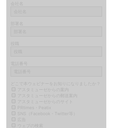
会社名
部署名
役職
電話番号
どこで本ウェビナーをお知りになりましたか？
アスタミューゼからの案内
アスタミューゼからの郵送案内
アスタミューゼからのサイト
PRtimes・Peatix
SNS（Facebook・Twitter等）
広告
ウェブの検索