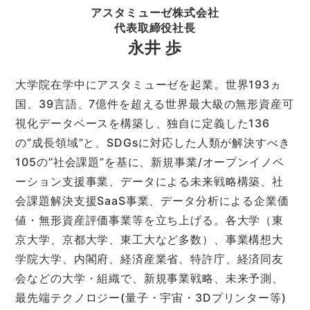
アスタミューゼ株式会社
代表取締役社長
永井 歩
大学院在学中にアスタミューゼを起業。世界193ヵ
国、39言語、7億件を超える世界最大級の無形資産可
視化データベースを構築し、独自に定義した136
の”成長領域”と、SDGsに対応した人類が解決すべき
105の”社会課題”を基に、新規事業/オープンイノベ
ーション支援事業、データによる未来戦略構築、社
会課題解決支援SaaS事業、データ分析による企業価
値・無形資産評価事業等を立ち上げる。各大学（東
京大学、京都大学、東工大など多数）、事業構想大
学院大学、内閣府、経済産業省、特許庁、経済同友
会などの大学・組織で、新規事業戦略、未来予測、
最先端テクノロジー(量子・宇宙・3Dプリンター等)