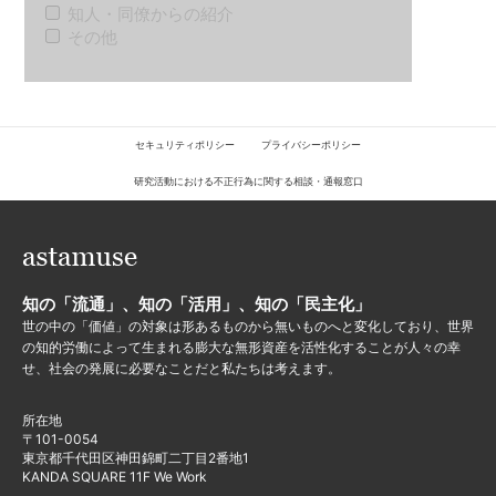
知人・同僚からの紹介
その他
セキュリティポリシー
プライバシーポリシー
研究活動における不正行為に関する相談・通報窓口
知の「流通」、知の「活用」、知の「民主化」
世の中の「価値」の対象は形あるものから無いものへと変化しており、世界
の知的労働によって生まれる膨大な無形資産を活性化することが人々の幸
せ、社会の発展に必要なことだと私たちは考えます。
所在地
〒101-0054
東京都千代田区神田錦町二丁目2番地1
KANDA SQUARE 11F We Work