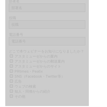
部署名
役職
電話番号
どこで本ウェビナーをお知りになりましたか？
アスタミューゼからの案内
アスタミューゼからの郵送案内
アスタミューゼからのサイト
PRtimes・Peatix
SNS（Facebook・Twitter等）
広告
ウェブの検索
知人・同僚からの紹介
その他