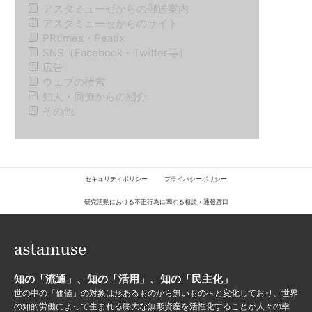
アスタミューゼからの郵送案内
アスタミューゼからのサイト
PRtimes・Peatix
SNS（Facebook・Twitter等）
広告
ウェブの検索
知人・同僚からの紹介
その他
セキュリティポリシー
プライバシーポリシー
研究活動における不正行為に関する相談・通報窓口
知の「流通」、知の「活用」、知の「民主化」
世の中の「価値」の対象は形あるものから無いものへと変化しており、世界
の知的労働によって生まれる膨大な無形資産を活性化することが人々の幸