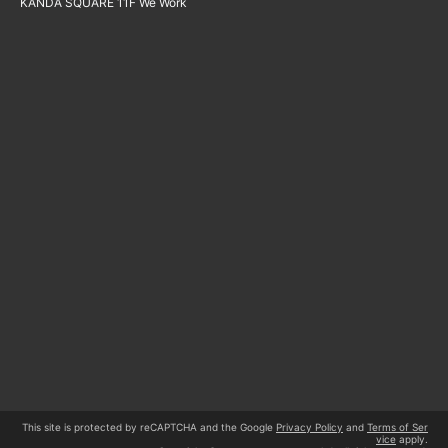
KANDA SQUARE 11F We Work
This site is protected by reCAPTCHA and the Google
Privacy Policy
and
Terms of Ser
vice
apply.