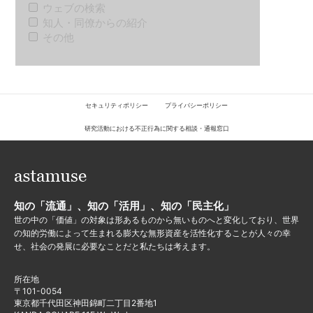
ウェブの検索
知人・同僚からの紹介
その他
セキュリティポリシー
プライバシーポリシー
研究活動における不正行為に関する相談・通報窓口
知の「流通」、知の「活用」、知の「民主化」
世の中の「価値」の対象は形あるものから無いものへと変化しており、世界
の知的労働によって生まれる膨大な無形資産を活性化することが人々の幸
せ、社会の発展に必要なことだと私たちは考えます。
所在地
〒101-0054
東京都千代田区神田錦町二丁目2番地1