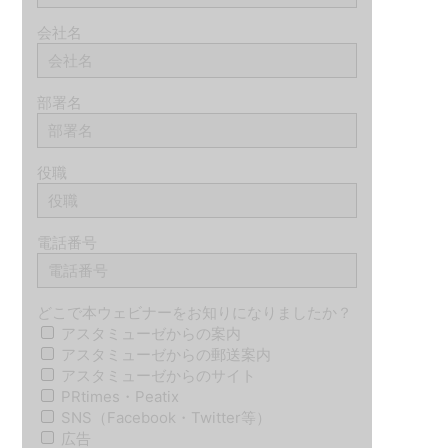
会社名
部署名
役職
電話番号
どこで本ウェビナーをお知りになりましたか？
アスタミューゼからの案内
アスタミューゼからの郵送案内
アスタミューゼからのサイト
PRtimes・Peatix
SNS（Facebook・Twitter等）
広告