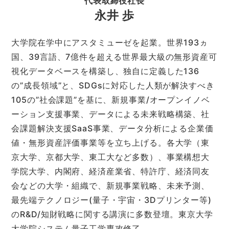
代表取締役社長
永井 歩
大学院在学中にアスタミューゼを起業。世界193ヵ
国、39言語、7億件を超える世界最大級の無形資産可
視化データベースを構築し、独自に定義した136
の”成長領域”と、SDGsに対応した人類が解決すべき
105の”社会課題”を基に、新規事業/オープンイノベ
ーション支援事業、データによる未来戦略構築、社
会課題解決支援SaaS事業、データ分析による企業価
値・無形資産評価事業等を立ち上げる。各大学（東
京大学、京都大学、東工大など多数）、事業構想大
学院大学、内閣府、経済産業省、特許庁、経済同友
会などの大学・組織で、新規事業戦略、未来予測、
最先端テクノロジー(量子・宇宙・3Dプリンター等)
のR&D/知財戦略に関する講演に多数登壇。東京大学
大学院システム量子工学専攻修了。