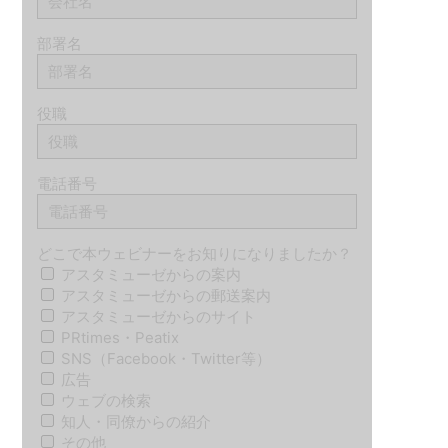
部署名
役職
電話番号
どこで本ウェビナーをお知りになりましたか？
アスタミューゼからの案内
アスタミューゼからの郵送案内
アスタミューゼからのサイト
PRtimes・Peatix
SNS（Facebook・Twitter等）
広告
ウェブの検索
知人・同僚からの紹介
その他