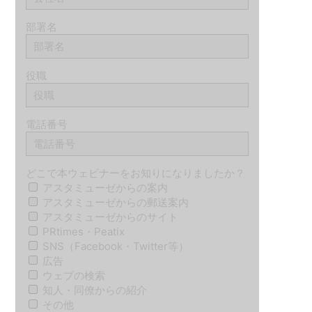
部署名
役職
電話番号
どこで本ウェビナーをお知りになりましたか？
アスタミューゼからの案内
アスタミューゼからの郵送案内
アスタミューゼからのサイト
PRtimes・Peatix
SNS（Facebook・Twitter等）
広告
ウェブの検索
知人・同僚からの紹介
その他