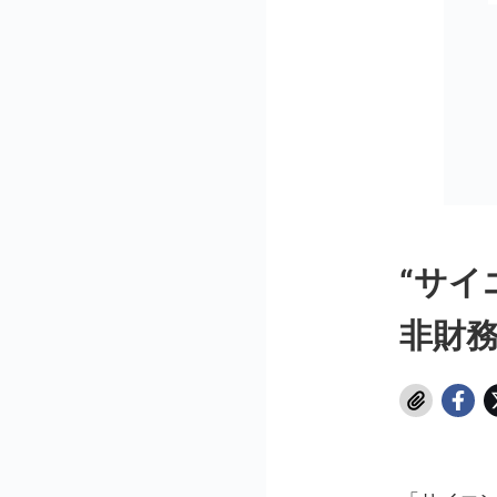
“サイ
非財