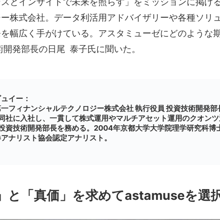
ンスとインサイトで未来を照らす」をミッションに掲げ
ジー株式会社。データ利活用アドバイザリーや各種ソリ
発を幅広く手がけている。アスタミューゼにどのような
術開発部長の日尾 泰子氏に聞いた。
ビュイー：
一フィナンシャルテクノロジー株式会社 執行役員 投資技術開発部長
年同社に入社し、一貫して株式運用やマルチアセット運用のクオンツ
投資技術開発部長を務める。2004年京都大学大学院理学研究科博
券アナリスト協会認定アナリスト。
」と「真価」を求めてastamuseを選