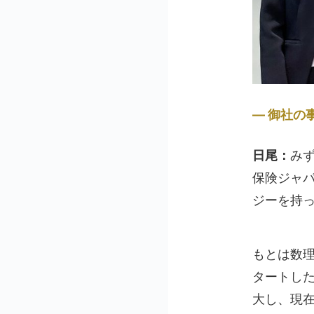
御社の
日尾：
み
保険ジャ
ジーを持
もとは数
タートし
大し、現