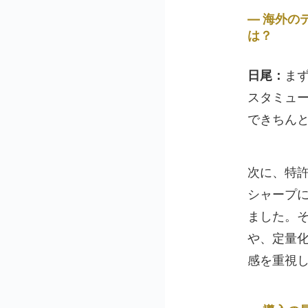
海外の
は？
日尾：
ま
スタミュ
できちん
次に、特許
シャープ
ました。
や、定量
感を重視し