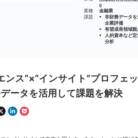
c
業種
金融業
課題
非財務データを
企業評価
有望成長領域観
人的資本など定
分析
エンス”×“インサイト”プロフェ
務データを活用して課題を解決