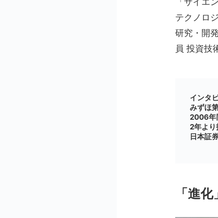
「サイエ
テクノロ
研究・開
員 投資技
インタ
みずほ第
2006
2年より
日本証
「進化