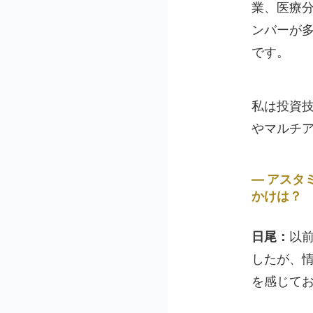
業、医療
ンバーが多
です。
私は投資
やマルチ
アスタ
かけは？
日尾：
以
したが、
を感じて