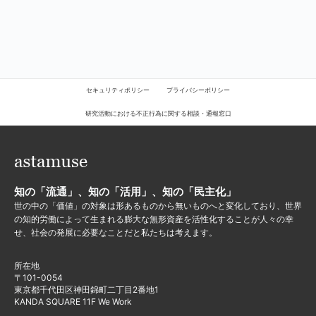
セキュリティポリシー
プライバシーポリシー
研究活動における不正行為に関する相談・通報窓口
知の「流通」、知の「活用」、知の「民主化」
世の中の「価値」の対象は形あるものから無いものへと変化しており、世界
の知的労働によって生まれる膨大な無形資産を活性化することが人々の幸
せ、社会の発展に必要なことだと私たちは考えます。
所在地
〒101-0054
東京都千代田区神田錦町二丁目2番地1
KANDA SQUARE 11F We Work